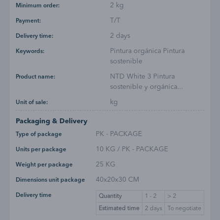
2 kg
Minimum order:
T/T
Payment:
2 days
Delivery time:
Pintura orgánica Pintura
Keywords:
sostenible
NTD White 3 Pintura
Product name:
sostenible y orgánica...
kg
Unit of sale:
Packaging & Delivery
PK - PACKAGE
Type of package
10 KG / PK - PACKAGE
Units per package
25 KG
Weight per package
40x20x30 CM
Dimensions unit package
Delivery time
Quantity
1 - 2
> 2
Estimated time
2
days
To negotiate