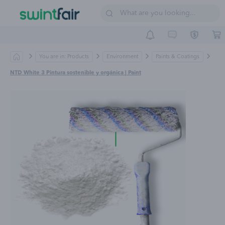
Sell on Swintfair
Buyer Central
Suppliers
You are in: Products
Environment
Paints & Coatings
NTD White 3 Pintura sostenible y orgánica | Paint