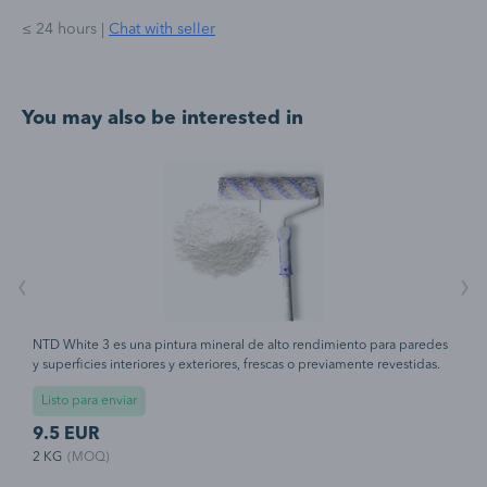
≤ 24 hours
|
Chat with seller
You may also be interested in
‹
›
s
NTD White 3 es una pintura mineral de alto rendimiento para paredes
N
y superficies interiores y exteriores, frescas o previamente revestidas.
y
NTD White 3 ofrece una solución sostenible y libre de tóxicos de la
N
Listo para enviar
o
máxima calidad, probada por instituciones independientes. Del polvo
m
a la pintura en sólo tres sencillos pasos. Añadir agua, añadir polvo y
a
9.5 EUR
9
mezclar. NTD White 3 no contiene dióxido de titanio, COV ni
m
2 KG
(MOQ)
2
l.
pesticidas, por lo que es mucho más saludable y seguro trabajar con él.
p
NTD White 3 también contribuye a un uso eficiente del agua y a
N