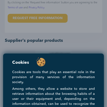
By clicking on the 'Request free information' button you are agreeing to the
Terms of use
and
Privacy Policy
REQUEST FREE INFORMATION
Supplier's popular products
Cookies
Cookies are tools that play an essential role in the
‹
›
provision of many services of the information
society.
Among others, they allow a website to store and
s
NTD White 3 es una pintura mineral de alto rendimiento para paredes
N
retrieve information about the browsing habits of a
y superficies interiores y exteriores, frescas o previamente revestidas.
y
user or their equipment and, depending on the
NTD White 3 ofrece una solución sostenible y libre de tóxicos de la
N
Listo para enviar
o
máxima calidad, probada por instituciones independientes. Del polvo
m
information obtained, can be used to recognize the