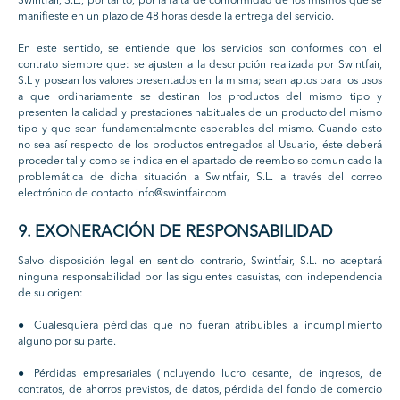
Swintfair, S.L., por tanto, por la falta de conformidad de los mismos que se
manifieste en un plazo de 48 horas desde la entrega del servicio.
En este sentido, se entiende que los servicios son conformes con el
contrato siempre que: se ajusten a la descripción realizada por Swintfair,
S.L y posean los valores presentados en la misma; sean aptos para los usos
a que ordinariamente se destinan los productos del mismo tipo y
presenten la calidad y prestaciones habituales de un producto del mismo
tipo y que sean fundamentalmente esperables del mismo. Cuando esto
no sea así respecto de los productos entregados al Usuario, éste deberá
proceder tal y como se indica en el apartado de reembolso comunicado la
problemática de dicha situación a Swintfair, S.L. a través del correo
electrónico de contacto info@swintfair.com
9. EXONERACIÓN DE RESPONSABILIDAD
Salvo disposición legal en sentido contrario, Swintfair, S.L. no aceptará
ninguna responsabilidad por las siguientes casuistas, con independencia
de su origen:
● Cualesquiera pérdidas que no fueran atribuibles a incumplimiento
alguno por su parte.
● Pérdidas empresariales (incluyendo lucro cesante, de ingresos, de
contratos, de ahorros previstos, de datos, pérdida del fondo de comercio