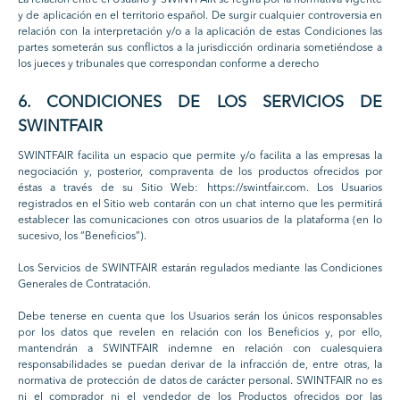
La relación entre el Usuario y SWINTFAIR se regirá por la normativa vigente
y de aplicación en el territorio español. De surgir cualquier controversia en
relación con la interpretación y/o a la aplicación de estas Condiciones las
partes someterán sus conflictos a la jurisdicción ordinaria sometiéndose a
los jueces y tribunales que correspondan conforme a derecho
6. CONDICIONES DE LOS SERVICIOS DE
SWINTFAIR
SWINTFAIR facilita un espacio que permite y/o facilita a las empresas la
negociación y, posterior, compraventa de los productos ofrecidos por
éstas a través de su Sitio Web: https://swintfair.com. Los Usuarios
registrados en el Sitio web contarán con un chat interno que les permitirá
establecer las comunicaciones con otros usuarios de la plataforma (en lo
sucesivo, los “Beneficios”).
Los Servicios de SWINTFAIR estarán regulados mediante las Condiciones
Generales de Contratación.
Debe tenerse en cuenta que los Usuarios serán los únicos responsables
por los datos que revelen en relación con los Beneficios y, por ello,
mantendrán a SWINTFAIR indemne en relación con cualesquiera
responsabilidades se puedan derivar de la infracción de, entre otras, la
normativa de protección de datos de carácter personal. SWINTFAIR no es
ni el comprador ni el vendedor de los Productos ofrecidos por las