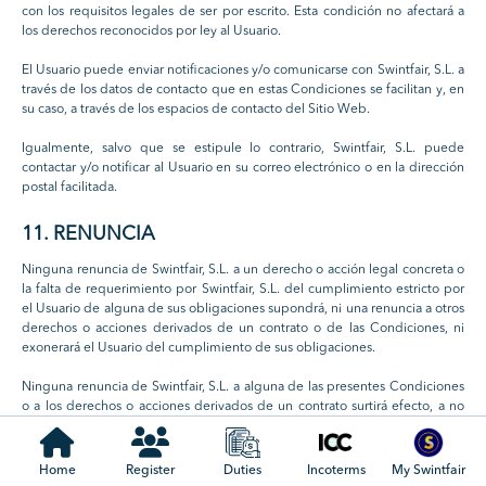
con los requisitos legales de ser por escrito. Esta condición no afectará a
los derechos reconocidos por ley al Usuario.
El Usuario puede enviar notificaciones y/o comunicarse con Swintfair, S.L. a
través de los datos de contacto que en estas Condiciones se facilitan y, en
su caso, a través de los espacios de contacto del Sitio Web.
Igualmente, salvo que se estipule lo contrario, Swintfair, S.L. puede
contactar y/o notificar al Usuario en su correo electrónico o en la dirección
postal facilitada.
11. RENUNCIA
Ninguna renuncia de Swintfair, S.L. a un derecho o acción legal concreta o
la falta de requerimiento por Swintfair, S.L. del cumplimiento estricto por
el Usuario de alguna de sus obligaciones supondrá, ni una renuncia a otros
derechos o acciones derivados de un contrato o de las Condiciones, ni
exonerará el Usuario del cumplimiento de sus obligaciones.
Ninguna renuncia de Swintfair, S.L. a alguna de las presentes Condiciones
o a los derechos o acciones derivados de un contrato surtirá efecto, a no
ser que se establezca expresamente que es una renuncia y se formalice y
se le comunique al Usuario por escrito
Home
Register
Duties
Incoterms
My Swintfair