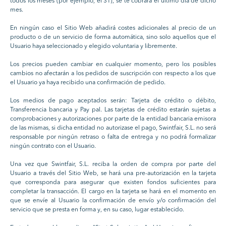
todos los meses (por ejemplo, el 31), se te cobrará el último día de dicho
mes.
En ningún caso el Sitio Web añadirá costes adicionales al precio de un
producto o de un servicio de forma automática, sino solo aquellos que el
Usuario haya seleccionado y elegido voluntaria y libremente.
Los precios pueden cambiar en cualquier momento, pero los posibles
cambios no afectarán a los pedidos de suscripción con respecto a los que
el Usuario ya haya recibido una confirmación de pedido.
Los medios de pago aceptados serán: Tarjeta de crédito o débito,
Transferencia bancaria y Pay pal. Las tarjetas de crédito estarán sujetas a
comprobaciones y autorizaciones por parte de la entidad bancaria emisora
de las mismas, si dicha entidad no autorizase el pago, Swintfair, S.L. no será
responsable por ningún retraso o falta de entrega y no podrá formalizar
ningún contrato con el Usuario.
Una vez que Swintfair, S.L. reciba la orden de compra por parte del
Usuario a través del Sitio Web, se hará una pre-autorización en la tarjeta
que corresponda para asegurar que existen fondos suficientes para
completar la transacción. El cargo en la tarjeta se hará en el momento en
que se envíe al Usuario la confirmación de envío y/o confirmación del
servicio que se presta en forma y, en su caso, lugar establecido.